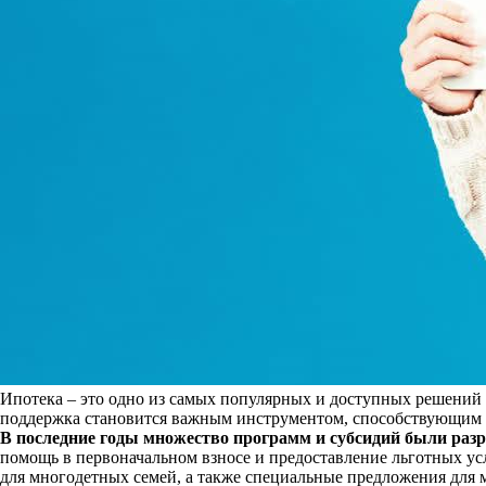
Ипотека – это одно из самых популярных и доступных решений 
поддержка становится важным инструментом, способствующим 
В последние годы множество программ и субсидий были раз
помощь в первоначальном взносе и предоставление льготных у
для многодетных семей, а также специальные предложения для 