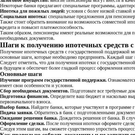
Залоговое имущество:
многие пенсионеры могут внести в каче
Некоторые банки предлагают специальные программы, адаптиро
Ипотека для пожилых людей:
условия с более низкой ставкой
Социальная ипотека:
специальные предложения для пенсионер
Также стоит обратить внимание на возможность совместной ипо
кредита и повысит платежеспособность.
Таким образом, пенсионеры имеют реальные возможности для по
необходимых документов.
Шаги к получению ипотечных средств с 
Получение ипотечных средств с государственной поддержкой мо
основные шаги, которые необходимо предпринять. Каждый шаг п
Следует отметить, что для получения ипотеки с государственн
в будущем и обеспечит более гладкий процесс оформления ипот
Основные шаги
Изучение программ государственной поддержки.
Ознакомьтесь
имеет свои особенности и условия.
Сбор необходимых документов.
Подготовьте все требуемые док
Подготовка финансов.
Определите ваш бюджет и насколько выра
первоначального взноса.
Выбор банка.
Найдите банки, которые участвуют в программе 
Подача заявки.
Обратитесь в банк с подготовленными документа
Ожидание решения банка.
Дождитесь решения от банка. В случ
Оформление сделки.
После получения ипотеки оформите сделку 
Следуя этим шагам, вы сможете существенно упростить процесс
Как правильно собрать документы и не запутаться