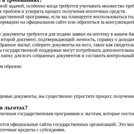
ой задачей, особенно когда требуется учитывать множество тре
 проблем и ускорить процесс получения ипотечных средств.
ударственной программы, если вы планируете воспользоваться п
ормацию на официальном сайте или обратиться за консультацией
е документы требуются для подачи заявки на ипотеку в вашем ба
 второй документ, подтверждающий личность, справку о доходах
бранное жильё, соберите документы на него, такие как свидетел
государственной поддержки могут потребовать дополнительные
ю папку для всех собранных документов и составить контрольный
м образом:
одимые документы, вы существенно упростите процесс получени
и льготах?
зличным государственным программам и льготам, которые посто
тся официальные сайты государственных организаций. Это мож
потечные кредиты с субсидиями.