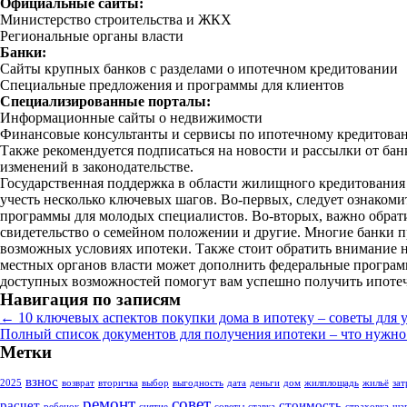
Официальные сайты:
Министерство строительства и ЖКХ
Региональные органы власти
Банки:
Сайты крупных банков с разделами о ипотечном кредитовании
Специальные предложения и программы для клиентов
Специализированные порталы:
Информационные сайты о недвижимости
Финансовые консультанты и сервисы по ипотечному кредитова
Также рекомендуется подписаться на новости и рассылки от ба
изменений в законодательстве.
Государственная поддержка в области жилищного кредитования 
учесть несколько ключевых шагов. Во-первых, следует ознаком
программы для молодых специалистов. Во-вторых, важно обратит
свидетельство о семейном положении и другие. Многие банки 
возможных условиях ипотеки. Также стоит обратить внимание н
местных органов власти может дополнить федеральные программ
доступных возможностей помогут вам успешно получить ипотеч
Навигация по записям
←
10 ключевых аспектов покупки дома в ипотеку – советы для 
Полный список документов для получения ипотеки – что нужно
Метки
взнос
2025
возврат
вторичка
выбор
выгодность
дата
деньги
дом
жилплощадь
жильё
зат
ремонт
совет
расчет
стоимость
ребенок
снятие
советы
ставка
страховка
ша