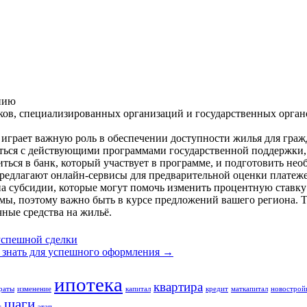
нию
нков, специализированных организаций и государственных орган
играет важную роль в обеспечении доступности жилья для граж
иться с действующими программами государственной поддержки, 
ься в банк, который участвует в программе, и подготовить нео
предлагают онлайн-сервисы для предварительной оценки платеж
а субсидии, которые могут помочь изменить процентную ставку 
ы, поэтому важно быть в курсе предложений вашего региона. Т
ные средства на жильё.
успешной сделки
 знать для успешного оформления
→
ипотека
квартира
раты
изменение
капитал
кредит
маткапитал
новострой
шаги
г
этап