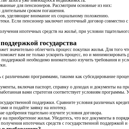
стве залога уже имеющуюся недвижимость.
ванные для пенсионеров. Рассмотрим основные из них:
 и длительным сроком погашения.
ов, уделяющие внимание их социальному положению.
теки. Если пенсионер заключит ипотечный договор совместно с
лучения ипотечных средств на жильё, при условии тщательного
поддержкой государства
жет значительно облегчить процесс покупки жилья. Для того ч
оможет вам не только ускорить процесс, но и минимизировать 
ой поддержкой необходимо внимательно изучить требования и у
еки.
 с различными программами, такими как субсидирование проце
ументы, включая паспорт, справку о доходах и документы на пр
ботанная вами стратегия соответствует условиям программы. Уб
государственной поддержки. Сравните условия различных креди
ми и подайте заявку на ипотеку.
ае одобрения тщательно изучите условия договора.
на приобретение жилья. Убедитесь, что все документы в порядк
 получения ипотечных средств с государственной поддержкой и 
 в требованиях?