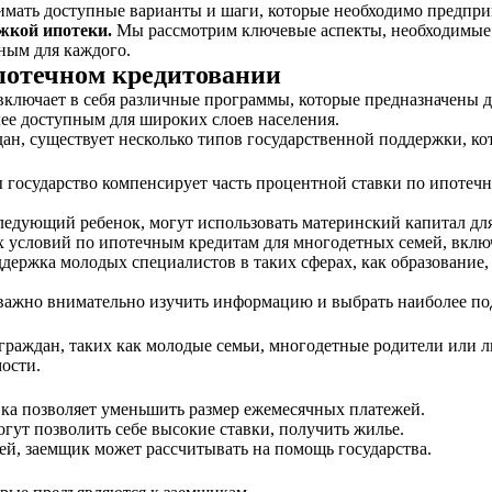
имать доступные варианты и шаги, которые необходимо предпри
ржкой ипотеки.
Мы рассмотрим ключевые аспекты, необходимые 
пным для каждого.
потечном кредитовании
включает в себя различные программы, которые предназначены 
лее доступным для широких слоев населения.
ан, существует несколько типов государственной поддержки, к
 государство компенсирует часть процентной ставки по ипотеч
ледующий ребенок, могут использовать материнский капитал для
 условий по ипотечным кредитам для многодетных семей, вклю
ержка молодых специалистов в таких сферах, как образование,
 важно внимательно изучить информацию и выбрать наиболее по
раждан, таких как молодые семьи, многодетные родители или л
ости.
вка позволяет уменьшить размер ежемесячных платежей.
гут позволить себе высокие ставки, получить жилье.
ей, заемщик может рассчитывать на помощь государства.