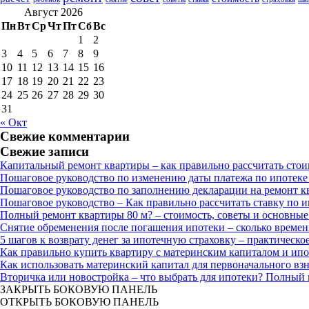
Август 2026
Пн
Вт
Ср
Чт
Пт
Сб
Вс
1
2
3
4
5
6
7
8
9
10
11
12
13
14
15
16
17
18
19
20
21
22
23
24
25
26
27
28
29
30
31
« Окт
Свежие комментарии
Свежие записи
Капитальный ремонт квартиры – как правильно рассчитать стои
Пошаговое руководство по изменению даты платежа по ипотеке
Пошаговое руководство по заполнению декларации на ремонт к
Пошаговое руководство – Как правильно рассчитать ставку по 
Полный ремонт квартиры 80 м? – стоимость, советы и основные
Снятие обременения после погашения ипотеки – сколько времен
5 шагов к возврату денег за ипотечную страховку – практическо
Как правильно купить квартиру с материнским капиталом и ипо
Как использовать материнский капитал для первоначального взн
Вторичка или новостройка – что выбрать для ипотеки? Полный 
ЗАКРЫТЬ БОКОВУЮ ПАНЕЛЬ
ОТКРЫТЬ БОКОВУЮ ПАНЕЛЬ