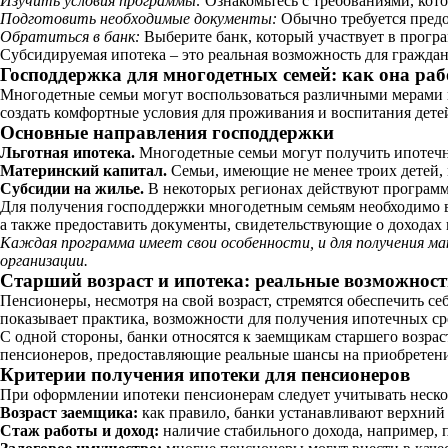
Изучить условия программы:
Ознакомьтесь с требованиями, кот
Подготовить необходимые документы:
Обычно требуется предо
Обратиться в банк:
Выберите банк, который участвует в програ
Субсидируемая ипотека – это реальная возможность для гражд
Господдержка для многодетных семей: как она раб
Многодетные семьи могут воспользоваться различными мерами г
создать комфортные условия для проживания и воспитания дете
Основные направления господдержки
Льготная ипотека.
Многодетные семьи могут получить ипотечн
Материнский капитал.
Семьи, имеющие не менее троих детей, 
Субсидии на жилье.
В некоторых регионах действуют программ
Для получения господдержки многодетным семьям необходимо вы
а также предоставить документы, свидетельствующие о доходах
Каждая программа имеет свои особенности, и для получения ма
организации.
Старший возраст и ипотека: реальные возможност
Пенсионеры, несмотря на свой возраст, стремятся обеспечить с
показывает практика, возможности для получения ипотечных ср
С одной стороны, банки относятся к заемщикам старшего возра
пенсионеров, предоставляющие реальные шансы на приобретени
Критерии получения ипотеки для пенсионеров
При оформлении ипотеки пенсионерам следует учитывать неско
Возраст заемщика:
как правило, банки устанавливают верхний 
Стаж работы и доход:
наличие стабильного дохода, например, 