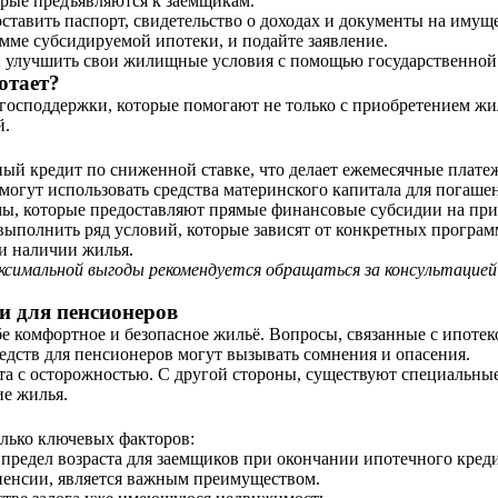
орые предъявляются к заемщикам.
ставить паспорт, свидетельство о доходах и документы на имуще
мме субсидируемой ипотеки, и подайте заявление.
ан улучшить свои жилищные условия с помощью государственной
отает?
осподдержки, которые помогают не только с приобретением жиль
й.
ый кредит по сниженной ставке, что делает ежемесячные плате
могут использовать средства материнского капитала для погашен
ы, которые предоставляют прямые финансовые субсидии на прио
полнить ряд условий, которые зависят от конкретных программ.
 и наличии жилья.
ксимальной выгоды рекомендуется обращаться за консультацией
и для пенсионеров
ебе комфортное и безопасное жильё. Вопросы, связанные с ипоте
едств для пенсионеров могут вызывать сомнения и опасения.
ста с осторожностью. С другой стороны, существуют специальны
е жилья.
лько ключевых факторов:
предел возраста для заемщиков при окончании ипотечного креди
пенсии, является важным преимуществом.