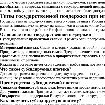
Для того чтобы воспользоваться данной поддержкой, важно пон
разобраться в вопросах, связанных с государственной подде
жилья, чтобы упростить этот процесс и сделать его более досту
Типы государственной поддержки при и
Государственная поддержка ипотечного кредитования в России 
снизить финансовую нагрузку на заемщиков и сделать жилье бо
В зависимости от потребностей и финансового положения гражд
Основные типы государственной поддержки
Субсидирование процентной ставки.
В рамках этой программы
переплат.
Материнский капитал.
Семьи, в которых родился второй и пос
Программы для многодетных семей.
Предоставление льготных
Программы для специалистов в приоритетных отраслях.
Подд
зависимости от региона.
Каждая из программ имеет свои условия и требования, поэтому
Что такое субсидируемая ипотека?
Данная программа нацелена на поддержку определенных групп г
жилищные условия и способствовать развитию рынка недвижим
Преимущества субсидируемой ипотеки
Снижение финансовой нагрузки:
Более низкая процентная ста
Доступность жилья:
Программа помогает семьям, которые не мо
Государственная поддержка:
В случае экономических трудност
Как получить субсидируемую ипотеку?