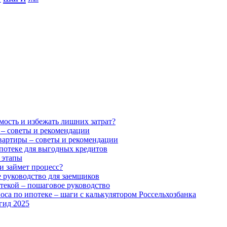
мость и избежать лишних затрат?
 – советы и рекомендации
вартиры – советы и рекомендации
ипотеке для выгодных кредитов
 этапы
и займет процесс?
е руководство для заемщиков
текой – пошаговое руководство
оса по ипотеке – шаги с калькулятором Россельхозбанка
гид 2025