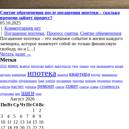
Снятие обременения после погашения ипотеки – сколько
времени займет процесс?
05.10.2025
|
Комментариев нет
|
Погашение ипотеки
,
Процесс снятия
,
Снятие обременения
Погашение ипотеки – это значимое событие в жизни каждого
заемщика, которое знаменует собой не только финансовую
свободу, но и […]
Читать далее →
Метки
взнос
2025
возврат
вторичка
выбор
выгодность
дата
деньги
дом
жилплощадь
жильё
ипотека
квартира
затраты
изменение
капитал
кредит
маткапитал
новостройка
обременение
план
платёж
погашение
покупка
помощь
проценты
процесс
ремонт
совет
расчет
стоимость
работы
ребенок
снятие
советы
ставка
шаги
страховка
шаг
этап
Август 2026
Пн
Вт
Ср
Чт
Пт
Сб
Вс
1
2
3
4
5
6
7
8
9
10
11
12
13
14
15
16
17
18
19
20
21
22
23