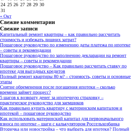
24
25
26
27
28
29
30
31
« Окт
Свежие комментарии
Свежие записи
Капитальный ремонт квартиры – как правильно рассчитать
стоимость и избежать лишних затрат?
Пошаговое руководство по изменению даты платежа по ипотеке
– советы и рекомендации
Пошаговое руководство по заполнению декларации на ремонт
квартиры – советы и рекомендации
Пошаговое руководство – Как правильно рассчитать ставку по
ипотеке для выгодных кредитов
Полный ремонт квартиры 80 м? – стоимость, советы и основные
этапы
Снятие обременения после погашения ипотеки – сколько
времени займет процесс?
5 шагов к возврату денег за ипотечную страховку –
практическое руководство для заемщиков
Как правильно купить квартиру с материнским капиталом и
ипотекой – пошаговое руководство
Как использовать материнский капитал для первоначального
взноса по ипотеке – шаги с калькулятором Россельхозбанка
Вторичка или новостройка – что выбрать для ипотеки? Полный