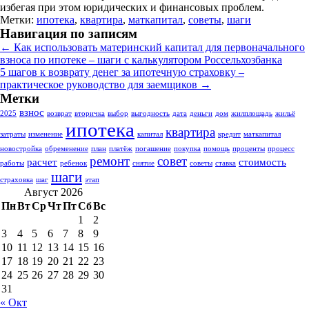
избегая при этом юридических и финансовых проблем.
Метки:
ипотека
,
квартира
,
маткапитал
,
советы
,
шаги
Навигация по записям
←
Как использовать материнский капитал для первоначального
взноса по ипотеке – шаги с калькулятором Россельхозбанка
5 шагов к возврату денег за ипотечную страховку –
практическое руководство для заемщиков
→
Метки
взнос
2025
возврат
вторичка
выбор
выгодность
дата
деньги
дом
жилплощадь
жильё
ипотека
квартира
затраты
изменение
капитал
кредит
маткапитал
новостройка
обременение
план
платёж
погашение
покупка
помощь
проценты
процесс
ремонт
совет
расчет
стоимость
работы
ребенок
снятие
советы
ставка
шаги
страховка
шаг
этап
Август 2026
Пн
Вт
Ср
Чт
Пт
Сб
Вс
1
2
3
4
5
6
7
8
9
10
11
12
13
14
15
16
17
18
19
20
21
22
23
24
25
26
27
28
29
30
31
« Окт