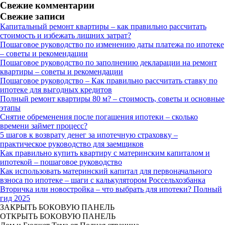
Свежие комментарии
Свежие записи
Капитальный ремонт квартиры – как правильно рассчитать
стоимость и избежать лишних затрат?
Пошаговое руководство по изменению даты платежа по ипотеке
– советы и рекомендации
Пошаговое руководство по заполнению декларации на ремонт
квартиры – советы и рекомендации
Пошаговое руководство – Как правильно рассчитать ставку по
ипотеке для выгодных кредитов
Полный ремонт квартиры 80 м? – стоимость, советы и основные
этапы
Снятие обременения после погашения ипотеки – сколько
времени займет процесс?
5 шагов к возврату денег за ипотечную страховку –
практическое руководство для заемщиков
Как правильно купить квартиру с материнским капиталом и
ипотекой – пошаговое руководство
Как использовать материнский капитал для первоначального
взноса по ипотеке – шаги с калькулятором Россельхозбанка
Вторичка или новостройка – что выбрать для ипотеки? Полный
гид 2025
ЗАКРЫТЬ БОКОВУЮ ПАНЕЛЬ
ОТКРЫТЬ БОКОВУЮ ПАНЕЛЬ