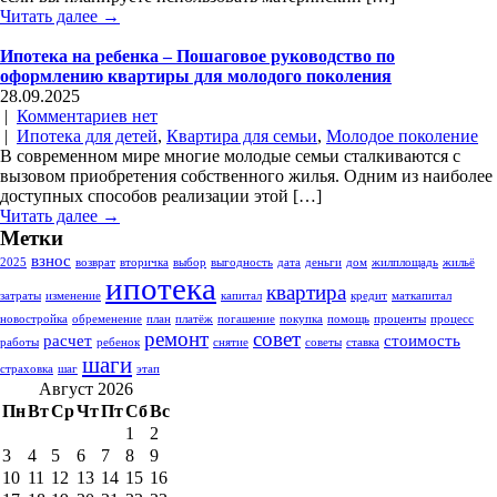
Читать далее →
Ипотека на ребенка – Пошаговое руководство по
оформлению квартиры для молодого поколения
28.09.2025
|
Комментариев нет
|
Ипотека для детей
,
Квартира для семьи
,
Молодое поколение
В современном мире многие молодые семьи сталкиваются с
вызовом приобретения собственного жилья. Одним из наиболее
доступных способов реализации этой […]
Читать далее →
Метки
взнос
2025
возврат
вторичка
выбор
выгодность
дата
деньги
дом
жилплощадь
жильё
ипотека
квартира
затраты
изменение
капитал
кредит
маткапитал
новостройка
обременение
план
платёж
погашение
покупка
помощь
проценты
процесс
ремонт
совет
расчет
стоимость
работы
ребенок
снятие
советы
ставка
шаги
страховка
шаг
этап
Август 2026
Пн
Вт
Ср
Чт
Пт
Сб
Вс
1
2
3
4
5
6
7
8
9
10
11
12
13
14
15
16