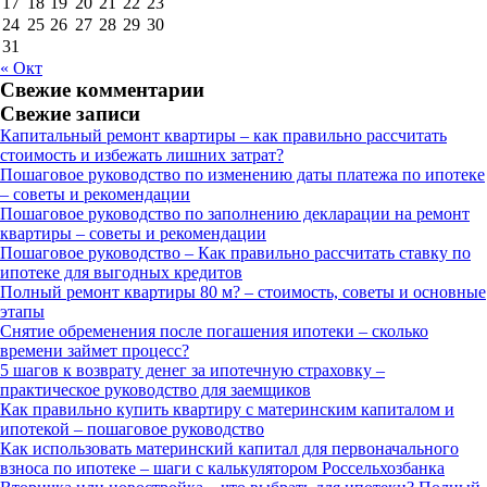
17
18
19
20
21
22
23
24
25
26
27
28
29
30
31
« Окт
Свежие комментарии
Свежие записи
Капитальный ремонт квартиры – как правильно рассчитать
стоимость и избежать лишних затрат?
Пошаговое руководство по изменению даты платежа по ипотеке
– советы и рекомендации
Пошаговое руководство по заполнению декларации на ремонт
квартиры – советы и рекомендации
Пошаговое руководство – Как правильно рассчитать ставку по
ипотеке для выгодных кредитов
Полный ремонт квартиры 80 м? – стоимость, советы и основные
этапы
Снятие обременения после погашения ипотеки – сколько
времени займет процесс?
5 шагов к возврату денег за ипотечную страховку –
практическое руководство для заемщиков
Как правильно купить квартиру с материнским капиталом и
ипотекой – пошаговое руководство
Как использовать материнский капитал для первоначального
взноса по ипотеке – шаги с калькулятором Россельхозбанка