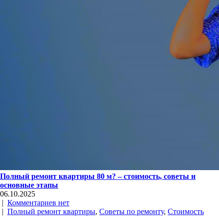
Полный ремонт квартиры 80 м? – стоимость, советы и
основные этапы
06.10.2025
|
Комментариев нет
|
Полный ремонт квартиры
,
Советы по ремонту
,
Стоимость