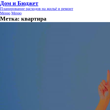
Дом и Бюджет
Планирование расходов на жильё и ремонт
Меню
Меню
Метка:
квартира