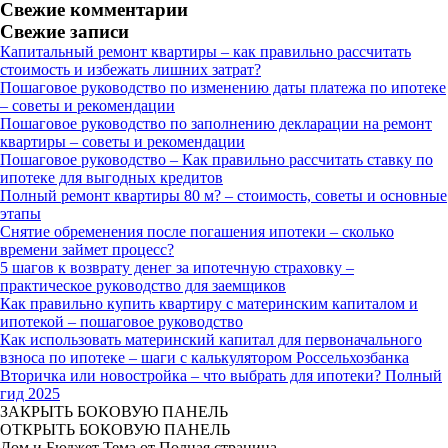
Свежие комментарии
Свежие записи
Капитальный ремонт квартиры – как правильно рассчитать
стоимость и избежать лишних затрат?
Пошаговое руководство по изменению даты платежа по ипотеке
– советы и рекомендации
Пошаговое руководство по заполнению декларации на ремонт
квартиры – советы и рекомендации
Пошаговое руководство – Как правильно рассчитать ставку по
ипотеке для выгодных кредитов
Полный ремонт квартиры 80 м? – стоимость, советы и основные
этапы
Снятие обременения после погашения ипотеки – сколько
времени займет процесс?
5 шагов к возврату денег за ипотечную страховку –
практическое руководство для заемщиков
Как правильно купить квартиру с материнским капиталом и
ипотекой – пошаговое руководство
Как использовать материнский капитал для первоначального
взноса по ипотеке – шаги с калькулятором Россельхозбанка
Вторичка или новостройка – что выбрать для ипотеки? Полный
гид 2025
ЗАКРЫТЬ БОКОВУЮ ПАНЕЛЬ
ОТКРЫТЬ БОКОВУЮ ПАНЕЛЬ
Дом и Бюджет Тема от Полная страница