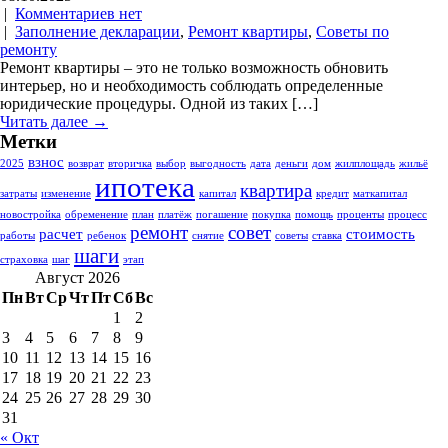
|
Комментариев нет
|
Заполнение декларации
,
Ремонт квартиры
,
Советы по
ремонту
Ремонт квартиры – это не только возможность обновить
интерьер, но и необходимость соблюдать определенные
юридические процедуры. Одной из таких […]
Читать далее →
Метки
взнос
2025
возврат
вторичка
выбор
выгодность
дата
деньги
дом
жилплощадь
жильё
ипотека
квартира
затраты
изменение
капитал
кредит
маткапитал
новостройка
обременение
план
платёж
погашение
покупка
помощь
проценты
процесс
ремонт
совет
расчет
стоимость
работы
ребенок
снятие
советы
ставка
шаги
страховка
шаг
этап
Август 2026
Пн
Вт
Ср
Чт
Пт
Сб
Вс
1
2
3
4
5
6
7
8
9
10
11
12
13
14
15
16
17
18
19
20
21
22
23
24
25
26
27
28
29
30
31
« Окт